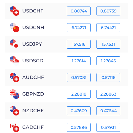
USDCHF
0.80744
0.80759
USDCNH
6.74271
6.74421
USDJPY
157.516
157.531
USDSGD
1.27814
1.27845
AUDCHF
0.57081
0.57116
GBPNZD
2.28818
2.28863
NZDCHF
0.47609
0.47644
CADCHF
0.57896
0.57931