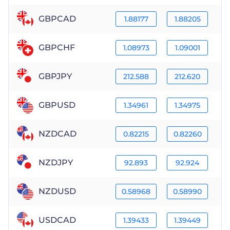
GBPCAD
1.88177
1.88205
GBPCHF
1.08973
1.09001
GBPJPY
212.588
212.620
GBPUSD
1.34961
1.34975
NZDCAD
0.82215
0.82260
NZDJPY
92.893
92.924
NZDUSD
0.58968
0.58990
USDCAD
1.39433
1.39449