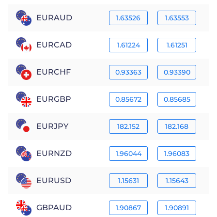
EURAUD
1.63526
1.63553
EURCAD
1.61224
1.61251
EURCHF
0.93363
0.93390
EURGBP
0.85672
0.85685
EURJPY
182.152
182.168
EURNZD
1.96044
1.96083
EURUSD
1.15631
1.15643
GBPAUD
1.90867
1.90891