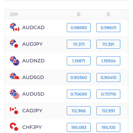
品种
卖
买
AUDCAD
0.98583
0.98601
AUDJPY
111.371
111.391
AUDNZD
1.19871
1.19904
AUDSGD
0.90360
0.90410
AUDUSD
0.70699
0.70719
CADJPY
112.966
112.991
CHFJPY
195.083
195.105