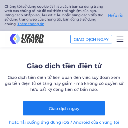
Chúng tôi sử dụng cookie để hiểu cách bạn sử dụng trang
web của chúng tôi và để cải thiện trải nghiệm của bạn.
Bằng cách nhấp vào‚ ÄúGot it‚Äù hoặc bằng cách tiếp tục
Hiểu rồi
sử dụng trang web của chúng tôi, bạn đồng ý sử dụng
chúng.
Thêm thông tin
GIAO DỊCH NGAY
GIAO DỊCH
Giao dịch tiền điện tử
PHÂN TÍCH
Giao dịch tiền điện tử liên quan đến việc suy đoán xem
giá tiền điện tử sẽ tăng hay giảm - mà không có quyền sở
GIÁO DỤC
hữu bất kỳ đồng tiền cơ bản nào.
Công ty
Giao dịch ngay
Tiếng Việt
hoặc Tải xuống ứng dụng iOS / Android của chúng tôi
Trader