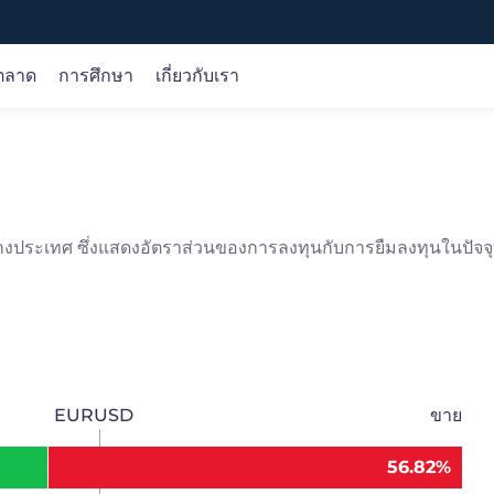
์ตลาด
การศึกษา
เกี่ยวกับเรา
ตราสาร
การวิเคราะห์ตลาด
หลักสูตรออนไลน์
บริษัท
Forex
การวิเคราะห์การซื้อขาย
ขั้นพื้นฐาน
เกี่ยวกับเรา
สินค้าโภคภัณฑ์
โอกาส
เงื่อนไข
การคุ้มครองเงินของลูกค้า
างประเทศ ซึ่งแสดงอัตราส่วนของการลงทุนกับการยืมลงทุนในปัจจ
ดัชนี
วิจัย
ผลิตภัณฑ์
ใบอนุญาต
หุ้น
ปฏิทินเศรษฐกิจ
การซื้อขาย
เลือกเรา
สกุลเงินดิจิทัล
ปัจจัยพื้นฐาน
เทคนิค
EURUSD
ขาย
56.82%