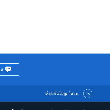
ุน
เลื่อนข้ึนไปดูดา้นบน