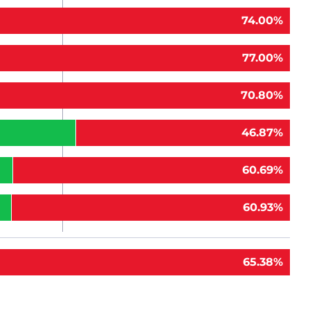
74.00%
77.00%
70.80%
46.87%
60.69%
60.93%
65.38%