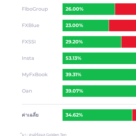
FiboGroup
26.00%
FXBlue
23.00%
FXSSI
29.20%
Insta
53.13%
MyFxBook
39.31%
Oan
39.07%
ค่าเฉลี่ย
34.62%
ี่มา : ศูนย์ข้อมูล Golden Ten