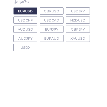
คู่สกุลเงิน
EURUSD
GBPUSD
USDJPY
USDCHF
USDCAD
NZDUSD
AUDUSD
EURJPY
GBPJPY
AUDJPY
EURAUD
XAUUSD
USDX