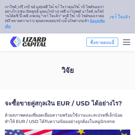
เราใชค้ ุกก้(ี เกบ็ ขอ้ มูล)เพ่อื ใหเ้ ขา้ ใจว่าคุณใชเ้ วบ็ ไซต์ของเรา
อย่างไร (เช่น เปิดดูขอ้ มูลอะไรบ้าง) เพ่อื นาไปพฒั นาใหค้ ุณใชง้
านได้ดขี นึ้ เพยี งกดป่มุ “เขา้ ใจแล้ว” หรอื ใชเ้ วบ็ ไซต์ของเราต่อ
เขา้ ใจแล้ว
(ซ่งึ หมายความว่า) คุณตกลงยอบรบั เงอ่ื นไขต่างๆแล้ว
ข้อมูลเพิ่ม
เติม
ซื้อขายตอนนี้
ซื้อขาย
วิจัย
การวิเคราะห์ตลาด
การศึกษา
จะซื้อขายคู่สกุลเงิน EUR / USD ได้อย่างไร?
เกี่ยวกับเรา
ด้วยสภาพคล่องที่ยอดเยี่ยมความพร้อมใช้งานและสเปรดที่เล็กน้อย
ไทย
ทำให้ EUR / USD ได้รับความนิยมอย่างถูกต้องในหมู่นักเทรด